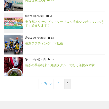
発想を変えるjinriki®
2021年2月5日
all
東京都アクセシブル・ツーリズム推進シンポジウムもう
すぐ始まります！
2020年7月26日
all
長瀞ラフティング 下見旅
2019年5月25日
all
新茶の季節到来！介護タクシーで行く茶摘み体験
« Prev
1
2