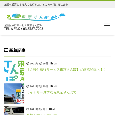
介護を必要とする人でも行きたいところへ行ける社会を
Me
介護付旅行サービス東京さんぽ®
TEL＆FAX : 03-5787-7203
新着記事
2021年8月16日
all
【介護付旅行サービス東京さんぽ】が商標登録へ！！
2021年7月20日
all
ワイナリー見学なら東京さんぽで
2021年5月1日
all