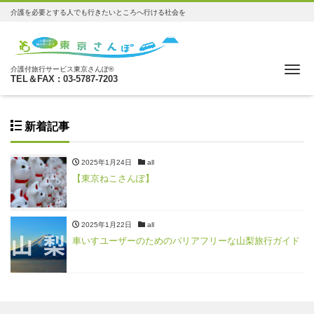
介護を必要とする人でも行きたいところへ行ける社会を
Me
介護付旅行サービス東京さんぽ®
TEL＆FAX : 03-5787-7203
新着記事
2025年1月24日
all
【東京ねこさんぽ】
2025年1月22日
all
車いすユーザーのためのバリアフリーな山梨旅行ガイド