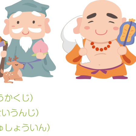
うかくじ）
せいうんじ）
ゅしょういん）