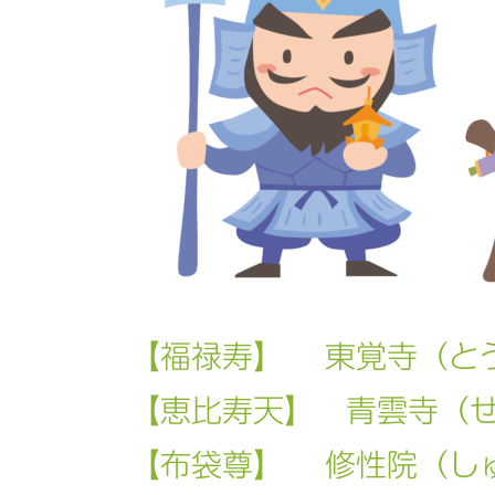
【福禄寿】 東覚寺（と
【恵比寿天】 青雲寺（
【布袋尊】 修性院（し