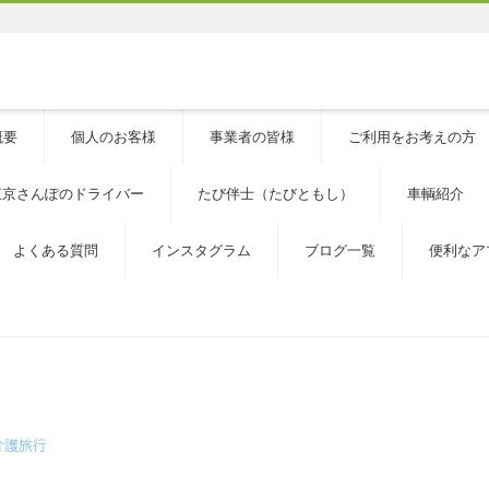
概要
個人のお客様
事業者の皆様
ご利用をお考えの方
東京さんぽのドライバー
たび伴士（たびともし）
車輌紹介
よくある質問
インスタグラム
ブログ一覧
便利なア
介護旅行