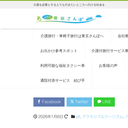
介護を必要とする人でも行きたいところへ行ける社会を
介護旅行・車椅子旅行は東京さんぽへ
会社
お出かけ参考スポット
介護付旅行サービス
利用可能な福祉タクシー券
お客様の声
通院付添サービス 結び手
Facebook
Twitter
LINE
2026年1月6日
all
,
アクセシブルツーリズム
,