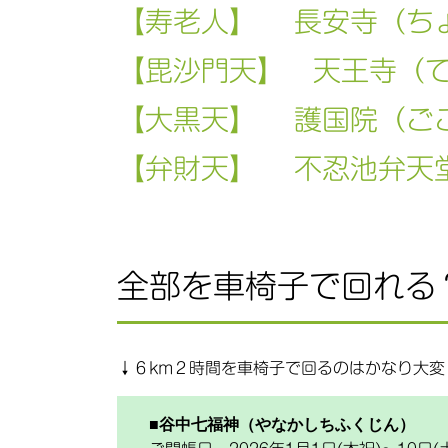
【寿老人】 長安寺（ち
【毘沙門天】 天王寺（
【大黒天】 護国院（ご
【弁財天】 不忍池弁天
全部を車椅子で回れる
↓６km２時間を車椅子で回るのはかなり大変
■谷中七福神（やなかしちふくじん）