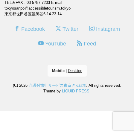
TEL＆FAX : 03-5787-7203
E-mail :
tokyosanpo@accessibletourism.tokyo
東京都世田谷区祖師谷6-14-23-14
Facebook
Twitter
Instagram
YouTube
Feed
Mobile
|
Desktop
(C) 2026
介護付旅行サービス東京さんぽ®
. All rights reserved.
Theme by
LIQUID PRESS
.