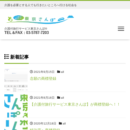
介護を必要とする人でも行きたいところへ行ける社会を
Me
介護付旅行サービス東京さんぽ®
TEL＆FAX : 03-5787-7203
新着記事
2021年9月15日
all
念願の商標登録
2021年8月16日
all
【介護付旅行サービス東京さんぽ】が商標登録へ！！
2020年12月18日
all