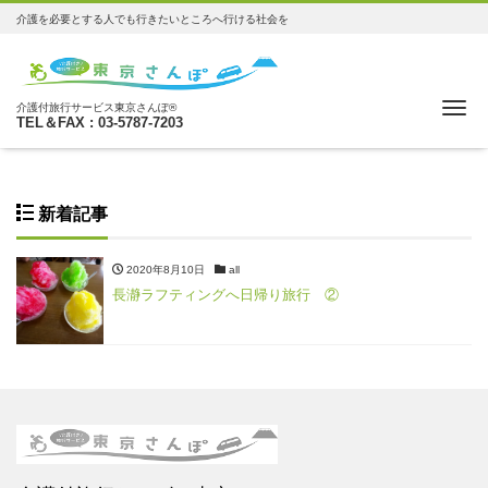
介護を必要とする人でも行きたいところへ行ける社会を
Me
介護付旅行サービス東京さんぽ®
TEL＆FAX : 03-5787-7203
新着記事
2020年8月10日
all
長瀞ラフティングへ日帰り旅行 ②