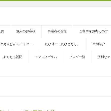
概要
個人のお客様
事業者の皆様
ご利用をお考えの方
東京さんぽのドライバー
たび伴士（たびともし）
車輌紹介
よくある質問
インスタグラム
ブログ一覧
便利なア