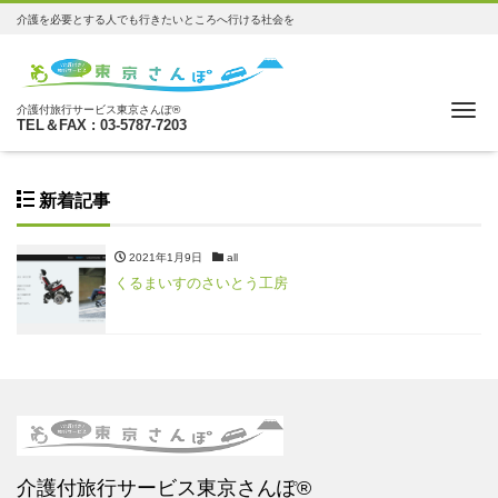
介護を必要とする人でも行きたいところへ行ける社会を
Me
介護付旅行サービス東京さんぽ®
TEL＆FAX : 03-5787-7203
新着記事
2021年1月9日
all
くるまいすのさいとう工房
介護付旅行サービス東京さんぽ®