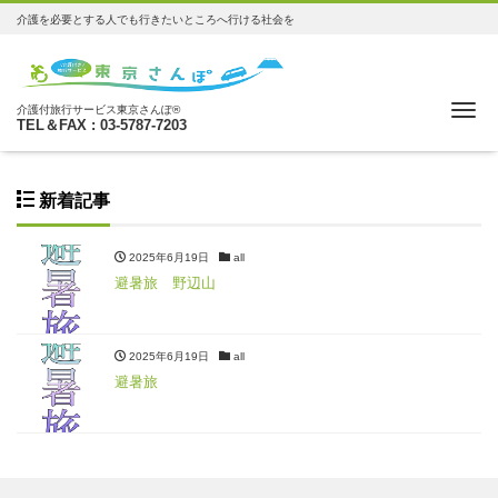
介護を必要とする人でも行きたいところへ行ける社会を
Me
介護付旅行サービス東京さんぽ®
TEL＆FAX : 03-5787-7203
新着記事
2025年6月19日
all
避暑旅 野辺山
2025年6月19日
all
避暑旅