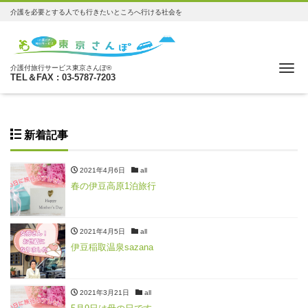
介護を必要とする人でも行きたいところへ行ける社会を
Me
介護付旅行サービス東京さんぽ®
TEL＆FAX : 03-5787-7203
新着記事
2021年4月6日
all
春の伊豆高原1泊旅行
2021年4月5日
all
伊豆稲取温泉sazana
2021年3月21日
all