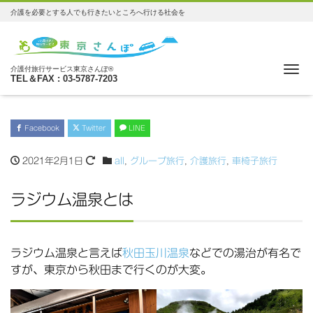
介護を必要とする人でも行きたいところへ行ける社会を
Me
介護付旅行サービス東京さんぽ®
TEL＆FAX : 03-5787-7203
Facebook
Twitter
LINE
2021年2月1日
all
,
グループ旅行
,
介護旅行
,
車椅子旅行
ラジウム温泉とは
ラジウム温泉と言えば
秋田玉川温泉
などでの湯治が有名で
すが、東京から秋田まで行くのが大変。