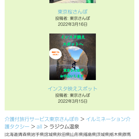
東京桜さんぽ
投稿者: 東京さんぽ
2022年3月16日
インスタ映えスポット
投稿者: 東京さんぽ
2022年3月15日
介護付旅行サービス東京さんぽ®
>
イルミネーション介
護タクシー
>
all
>
ラジウム温泉
|北海道|青森県|岩手県|宮城県|秋田県|山形県|福島県|茨城県|栃木県|群馬