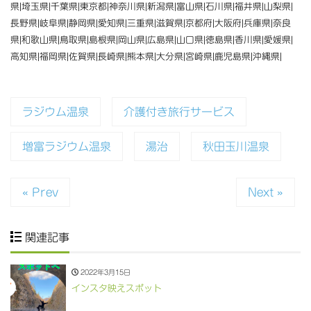
県|埼玉県|千葉県|東京都|神奈川県|新潟県|富山県|石川県|福井県|山梨県|
長野県|岐阜県|静岡県|愛知県|三重県|滋賀県|京都府|大阪府|兵庫県|奈良
県|和歌山県|鳥取県|島根県|岡山県|広島県|山口県|徳島県|香川県|愛媛県|
高知県|福岡県|佐賀県|長崎県|熊本県|大分県|宮崎県|鹿児島県|沖縄県|
ラジウム温泉
介護付き旅行サービス
増富ラジウム温泉
湯治
秋田玉川温泉
« Prev
Next »
関連記事
2022年3月15日
インスタ映えスポット