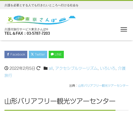
介護を必要とする人でも行きたいところへ行ける社会を
Me
介護付旅行サービス東京さんぽ®
TEL＆FAX : 03-5787-7203
Facebook
Twitter
LINE
2022年2月5日
all
,
アクセシブルツーリズム
,
いろいろ
,
介護
旅行
出典：
山形バリアフリー観光ツアーセンター
山形バリアフリー観光ツアーセンター