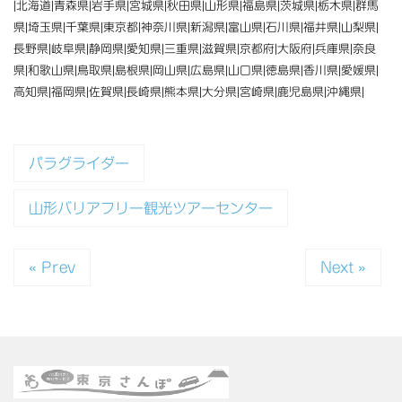
|北海道|青森県|岩手県|宮城県|秋田県|山形県|福島県|茨城県|栃木県|群馬
県|埼玉県|千葉県|東京都|神奈川県|新潟県|富山県|石川県|福井県|山梨県|
長野県|岐阜県|静岡県|愛知県|三重県|滋賀県|京都府|大阪府|兵庫県|奈良
県|和歌山県|鳥取県|島根県|岡山県|広島県|山口県|徳島県|香川県|愛媛県|
高知県|福岡県|佐賀県|長崎県|熊本県|大分県|宮崎県|鹿児島県|沖縄県|
パラグライダー
山形バリアフリー観光ツアーセンター
« Prev
Next »