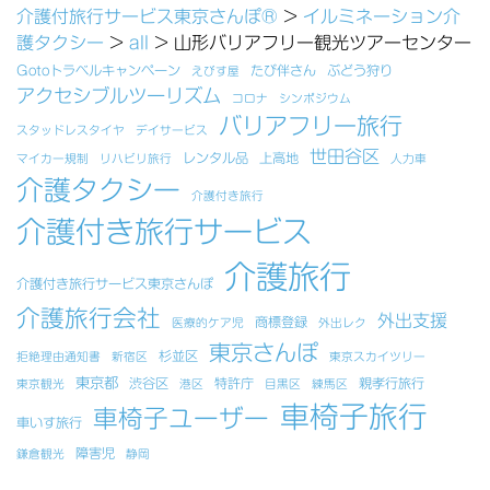
介護付旅行サービス東京さんぽ®
>
イルミネーション介
護タクシー
>
all
>
山形バリアフリー観光ツアーセンター
Gotoトラベルキャンペーン
たび伴さん
ぶどう狩り
えびす屋
アクセシブルツーリズム
コロナ
シンポジウム
バリアフリー旅行
スタッドレスタイヤ
デイサービス
世田谷区
レンタル品
上高地
マイカー規制
リハビリ旅行
人力車
介護タクシー
介護付き旅行
介護付き旅行サービス
介護旅行
介護付き旅行サービス東京さんぽ
介護旅行会社
外出支援
商標登録
医療的ケア児
外出レク
東京さんぽ
杉並区
拒絶理由通知書
新宿区
東京スカイツリー
東京都
渋谷区
特許庁
親孝行旅行
東京観光
港区
目黒区
練馬区
車椅子旅行
車椅子ユーザー
車いす旅行
障害児
鎌倉観光
静岡