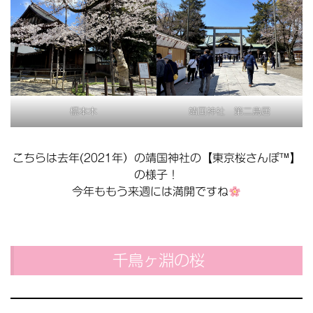
標本木
靖国神社 第二鳥居
こちらは去年(2021年）の靖国神社の【東京桜さんぽ™】
の様子！
今年ももう来週には満開ですね
千鳥ヶ淵の桜