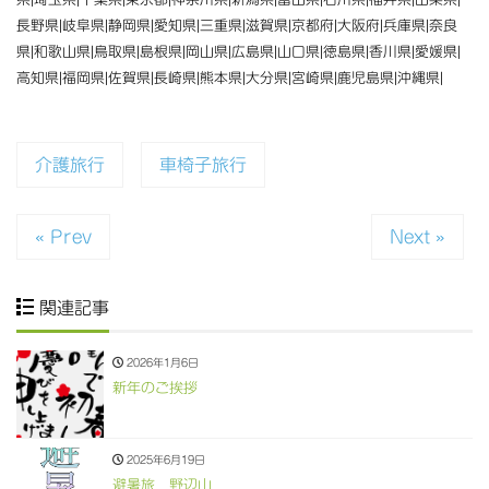
長野県|岐阜県|静岡県|愛知県|三重県|滋賀県|京都府|大阪府|兵庫県|奈良
県|和歌山県|鳥取県|島根県|岡山県|広島県|山口県|徳島県|香川県|愛媛県|
高知県|福岡県|佐賀県|長崎県|熊本県|大分県|宮崎県|鹿児島県|沖縄県|
介護旅行
車椅子旅行
« Prev
Next »
関連記事
2026年1月6日
新年のご挨拶
2025年6月19日
避暑旅 野辺山