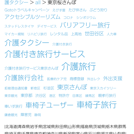
護タクシー
>
all
>
東京桜さんぽ
Gotoトラベルキャンペーン
たび伴さん
ぶどう狩り
えびす屋
アクセシブルツーリズム
コロナ
シンポジウム
バリアフリー旅行
スタッドレスタイヤ
デイサービス
世田谷区
レンタル品
上高地
マイカー規制
リハビリ旅行
人力車
介護タクシー
介護付き旅行
介護付き旅行サービス
介護旅行
介護付き旅行サービス東京さんぽ
介護旅行会社
外出支援
商標登録
医療的ケア児
外出レク
東京さんぽ
杉並区
拒絶理由通知書
新宿区
東京スカイツリー
東京都
渋谷区
特許庁
親孝行旅行
東京観光
港区
目黒区
練馬区
車椅子旅行
車椅子ユーザー
車いす旅行
障害児
鎌倉観光
静岡
|北海道|青森県|岩手県|宮城県|秋田県|山形県|福島県|茨城県|栃木県|群馬
県|埼玉県|千葉県|東京都|神奈川県|新潟県|富山県|石川県|福井県|山梨県|