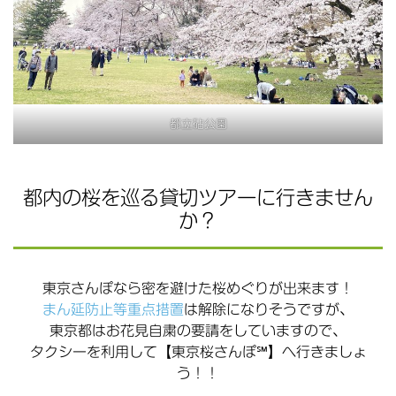
都立砧公園
都内の桜を巡る貸切ツアーに行きません
か？
東京さんぽなら密を避けた桜めぐりが出来ます！
まん延防止等重点措置
は解除になりそうですが、
東京都はお花見自粛の要請をしていますので、
タクシーを利用して【東京桜さんぽ℠】へ行きましょ
う！！