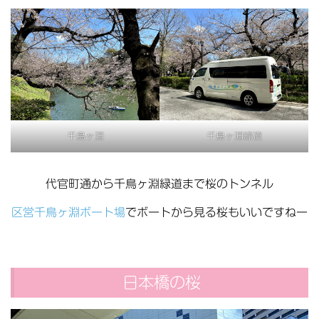
千鳥ヶ淵
千鳥ヶ淵緑道
代官町通から千鳥ヶ淵緑道まで桜のトンネル
区営千鳥ヶ淵ボート場
でボートから見る桜もいいですねー
日本橋の桜