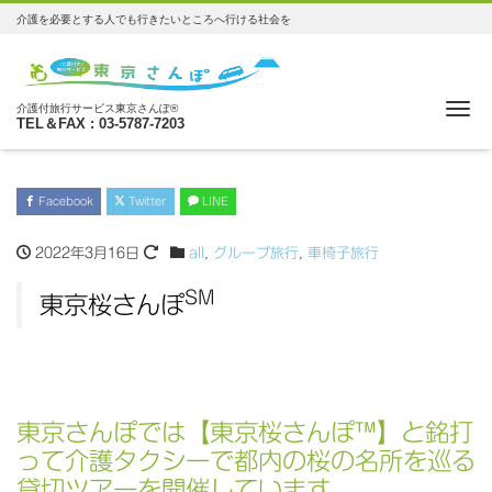
介護を必要とする人でも行きたいところへ行ける社会を
Me
介護付旅行サービス東京さんぽ®
TEL＆FAX : 03-5787-7203
Facebook
Twitter
LINE
2022年3月16日
all
,
グループ旅行
,
車椅子旅行
SM
東京桜さんぽ
東京さんぽでは【東京桜さんぽ™】と銘打
って介護タクシーで都内の桜の名所を巡る
貸切ツアーを開催しています