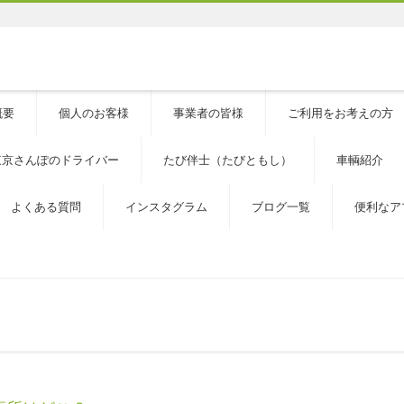
概要
個人のお客様
事業者の皆様
ご利用をお考えの方
東京さんぽのドライバー
たび伴士（たびともし）
車輌紹介
よくある質問
インスタグラム
ブログ一覧
便利なア