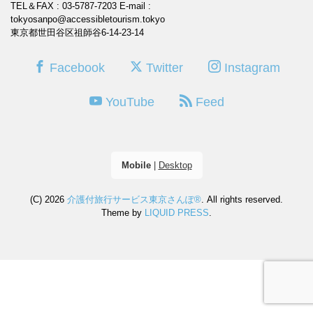
TEL＆FAX : 03-5787-7203
E-mail :
tokyosanpo@accessibletourism.tokyo
東京都世田谷区祖師谷6-14-23-14
Facebook
Twitter
Instagram
YouTube
Feed
Mobile
|
Desktop
(C) 2026
介護付旅行サービス東京さんぽ®
. All rights reserved.
Theme by
LIQUID PRESS
.