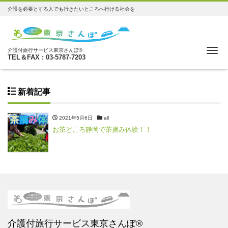
介護を必要とする人でも行きたいところへ行ける社会を
Me
介護付旅行サービス東京さんぽ®
TEL＆FAX : 03-5787-7203
新着記事
2021年5月6日
all
お茶どころ静岡で茶摘み体験！！
介護付旅行サービス東京さんぽ®