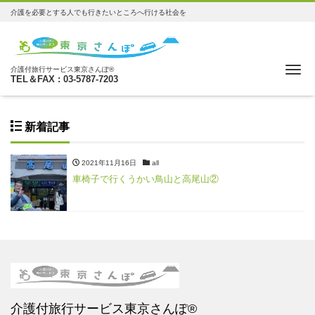
介護を必要とする人でも行きたいところへ行ける社会を
Me
介護付旅行サービス東京さんぽ®
TEL＆FAX : 03-5787-7203
新着記事
2021年11月16日
all
車椅子で行くうかい鳥山と高尾山②
介護付旅行サービス東京さんぽ®