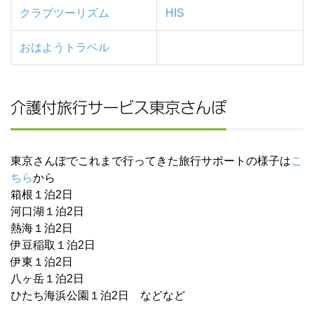
クラブツーリズム
HIS
おはよ
うトラベル
介護付旅行サービス東京さんぽ
東京さんぽでこれまで行ってきた旅行サポートの様子は
こ
ちら
から
箱根１泊2日
河口湖１泊2日
熱海１泊2日
伊豆稲取１泊2日
伊東１泊2日
八ヶ岳１泊2日
ひたち海浜公園１泊2日 などなど