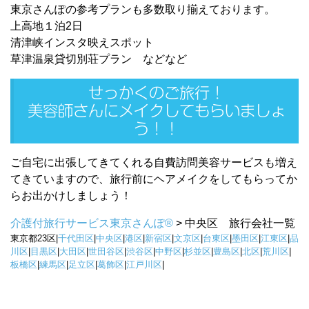
東京さんぽの参考プランも多数取り揃えております。
上高地１泊2日
清津峡インスタ映えスポット
草津温泉貸切別荘プラン などなど
せっかくのご旅行！
美容師さんにメイクしてもらいましょ
う！！
ご自宅に出張してきてくれる自費訪問美容サービスも増え
てきていますので、旅行前にヘアメイクをしてもらってか
らお出かけしましょう！
介護付旅行サービス東京さんぽ®
>
中央区 旅行会社一覧
東京都23区|
千代田区
|
中央区
|
港区
|
新宿区
|
文京区
|
台東区
|
墨田区
|
江東区
|
品
川区
|
目黒区
|
大田区
|
世田谷区
|
渋谷区
|
中野区
|
杉並区
|
豊島区
|
北区
|
荒川区
|
板橋区
|
練馬区
|
足立区
|
葛飾区
|
江戸川区
|