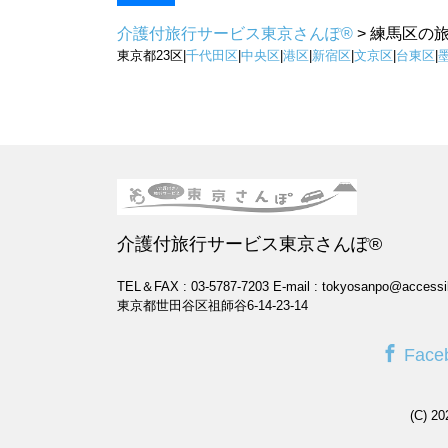
介護付旅行サービス東京さんぽ®
>
練馬区の
東京都23区|
千代田区
|
中央区
|
港区
|
新宿区
|
文京区
|
台東区
|
介護付旅行サービス東京さんぽ®
TEL＆FAX : 03-5787-7203
E-mail : tokyosanpo@accessi
東京都世田谷区祖師谷6-14-23-14
Face
(C) 2