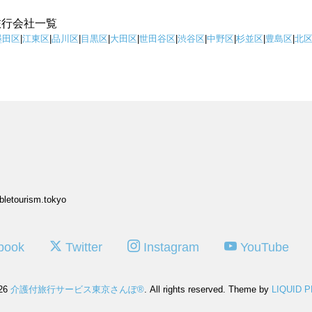
旅行会社一覧
墨田区
|
江東区
|
品川区
|
目黒区
|
大田区
|
世田谷区
|
渋谷区
|
中野区
|
杉並区
|
豊島区
|
北
bletourism.tokyo
book
Twitter
Instagram
YouTube
026
介護付旅行サービス東京さんぽ®
. All rights reserved.
Theme by
LIQUID 