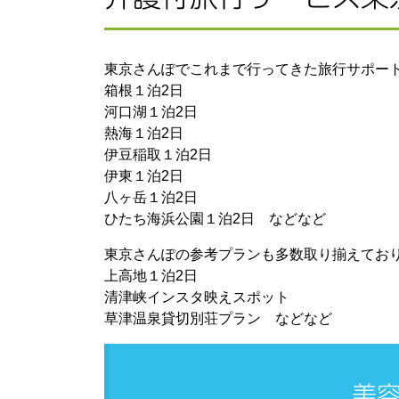
東京さんぽでこれまで行ってきた旅行サポー
箱根１泊2日
河口湖１泊2日
熱海１泊2日
伊豆稲取１泊2日
伊東１泊2日
八ヶ岳１泊2日
ひたち海浜公園１泊2日 などなど
東京さんぽの参考プランも多数取り揃えてお
上高地１泊2日
清津峡インスタ映えスポット
草津温泉貸切別荘プラン などなど
美