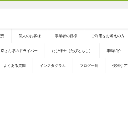
概要
個人のお客様
事業者の皆様
ご利用をお考えの方
東京さんぽのドライバー
たび伴士（たびともし）
車輌紹介
よくある質問
インスタグラム
ブログ一覧
便利なア