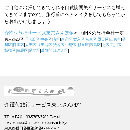
ご自宅に出張してきてくれる自費訪問美容サービスも増え
てきていますので、旅行前にヘアメイクをしてもらってか
らお出かけしましょう！
介護付旅行サービス東京さんぽ®
>
中野区の旅行会社一覧
東京都23区|
千代田区
|
中央区
|
港区
|
新宿区
|
文京区
|
台東区
|
墨田区
|
江東区
|
品
川区
|
目黒区
|
大田区
|
世田谷区
|
渋谷区
|
中野区
|
杉並区
|
豊島区
|
北区
|
荒川区
|
板橋区
|
練馬区
|
足立区
|
葛飾区
|
江戸川区
|
介護付旅行サービス東京さんぽ®
TEL＆FAX : 03-5787-7203
E-mail :
tokyosanpo@accessibletourism.tokyo
東京都世田谷区祖師谷6-14-23-14