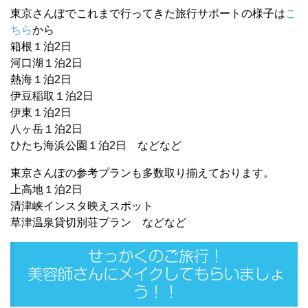
東京さんぽでこれまで行ってきた旅行サポートの様子は
こ
ちら
から
箱根１泊2日
河口湖１泊2日
熱海１泊2日
伊豆稲取１泊2日
伊東１泊2日
八ヶ岳１泊2日
ひたち海浜公園１泊2日 などなど
東京さんぽの参考プランも多数取り揃えております。
上高地１泊2日
清津峡インスタ映えスポット
草津温泉貸切別荘プラン などなど
せっかくのご旅行！
美容師さんにメイクしてもらいましょ
う！！