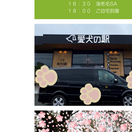
１６：３０ 海老名SA
１８：００ ご自宅到着