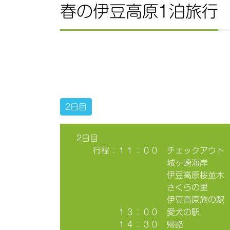
春の伊豆高原1泊旅行
2日目
2日目
行程：１１：００ チェックアウト
城ヶ崎海岸
伊豆高原桜並木
さくらの里
伊豆高原旅の駅 ぐらん
１３：００ 愛犬の駅
１４：３０ 帰路