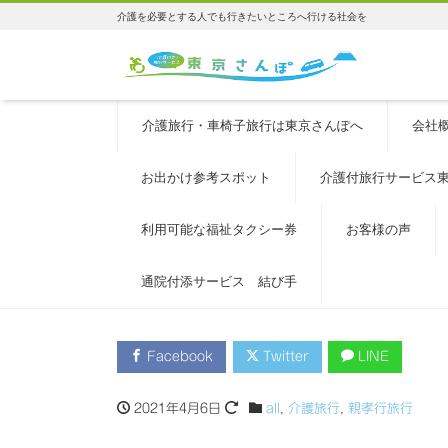
介護を必要とする人でも行きたいところへ行ける社会を
介護旅行・車椅子旅行は東京さんぽへ
会社
お出かけ参考スポット
介護付旅行サービス
利用可能な福祉タクシー券
お客様の声
通院付添サービス 結び手
Facebook
Twitter
LINE
2021年4月6日
all
,
介護旅行
,
親孝行旅行