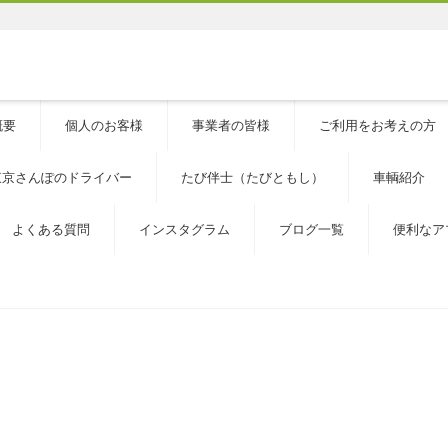
概要
個人のお客様
事業者の皆様
ご利用をお考えの方
東京さんぽのドライバー
たび伴士（たびともし）
車輌紹介
よくある質問
インスタグラム
ブログ一覧
便利なア